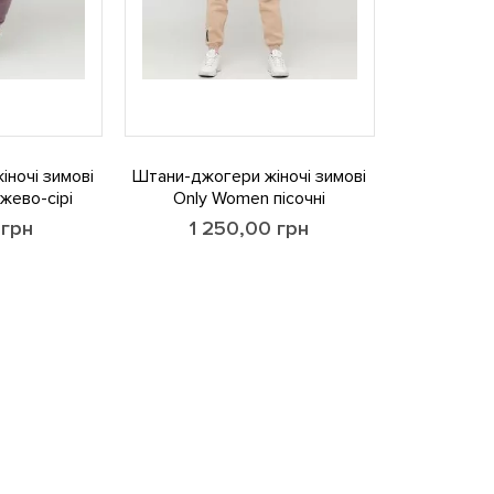
ночі зимові
Штани-джогери жіночі зимові
жево-сірі
Only Women пісочні
0
грн
1 250,00
грн