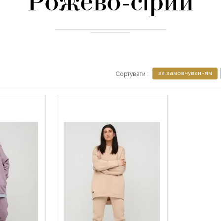
Рожево-сірий
за замовчуванням
Сортувати :