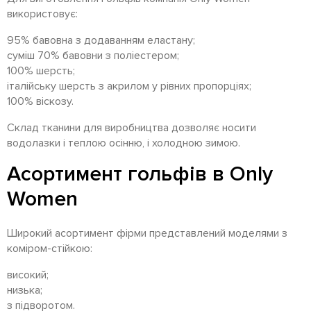
використовує:
95% бавовна з додаванням еластану;
суміш 70% бавовни з поліестером;
100% шерсть;
італійську шерсть з акрилом у рівних пропорціях;
100% віскозу.
Склад тканини для виробництва дозволяє носити
водолазки і теплою осінню, і холодною зимою.
Асортимент гольфів в Only
Women
Широкий асортимент фірми представлений моделями з
коміром-стійкою:
високий;
низька;
з підворотом.