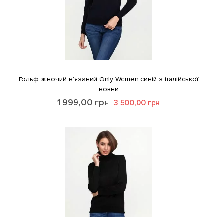
Гольф жіночий в'язаний Only Women синій з італійської
вовни
1 999,00
грн
3 500,00
грн