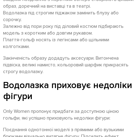
образ, доречний на виставці та в театрі.
Водолазка під строгим піджаком замінить блузу або
сорочку.
Залежно від пори року під діловий костюм підбирають
модель з коротким або довгим рукавом.
Плаття-гольф носять із легінсами або щільними
колготками.
Закінченість образу додадуть аксесуари. Витончена
підвіска, великі намисто, кольоровий шарфик прикрасять
строгу водолазку.
Водолазка приховує недоліки
фігури
Only Women пропонує придбати за доступною ціною
гольфи, які успішно приховують недоліки фігури:
Поєднання однотонної моделі з прямими або вузькими
брюками візуально витягне фігуру. Підсилить ефект