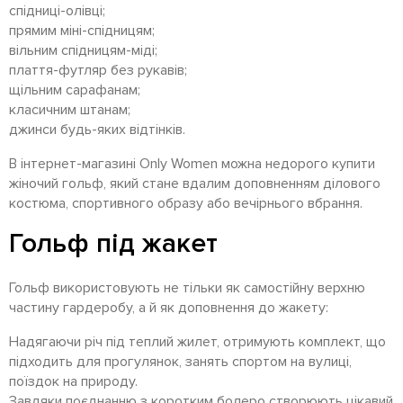
спідниці-олівці;
прямим міні-спідницям;
вільним спідницям-міді;
плаття-футляр без рукавів;
щільним сарафанам;
класичним штанам;
джинси будь-яких відтінків.
В інтернет-магазині Only Women можна недорого купити
жіночий гольф, який стане вдалим доповненням ділового
костюма, спортивного образу або вечірнього вбрання.
Гольф під жакет
Гольф використовують не тільки як самостійну верхню
частину гардеробу, а й як доповнення до жакету:
Надягаючи річ під теплий жилет, отримують комплект, що
підходить для прогулянок, занять спортом на вулиці,
поїздок на природу.
Завдяки поєднанню з коротким болеро створюють цікавий