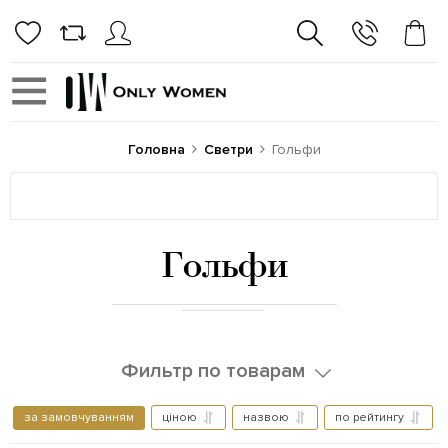
Головна
Светри
Гольфи
Гольфи
Фильтр по товарам
за замовчуванням
ціною
назвою
по рейтингу