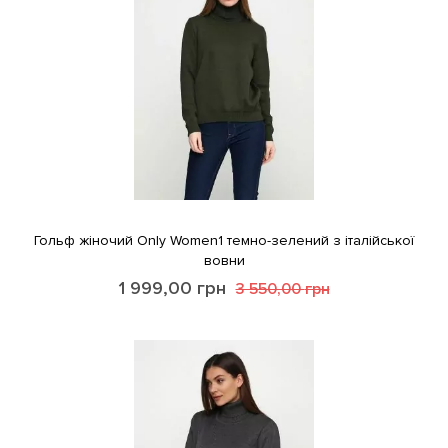
Гольф жіночий Only Women1 темно-зелений з італійської
вовни
1 999,00
грн
3 550,00
грн