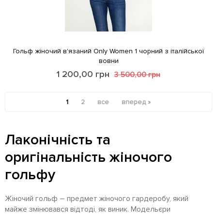
Гольф жіночий в'язаний Only Women 1 чорний з італійської
вовни
1 200,00
грн
3 500,00
грн
1
2
все
вперед »
Лаконічність та
оригінальність жіночого
гольфу
Жіночий гольф – предмет жіночого гардеробу, який
майже змінювався відтоді, як виник. Модельєри