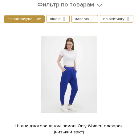
Фильтр по товарам
за замовчуванням
ціною
назвою
по рейтингу
Штани-джогери жіночі зимові Only Women електрик
(низький зріст)