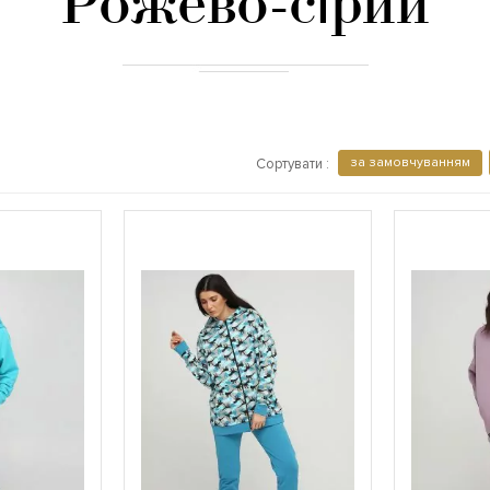
Рожево-сірий
за замовчуванням
Сортувати :