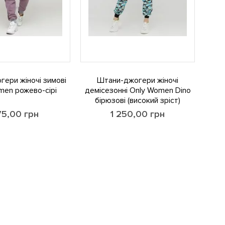
ери жіночі зимові
Штани-джогери жіночі
men рожево-сірі
демісезонні Only Women Dino
бірюзові (високий зріст)
175,00
грн
1 250,00
грн