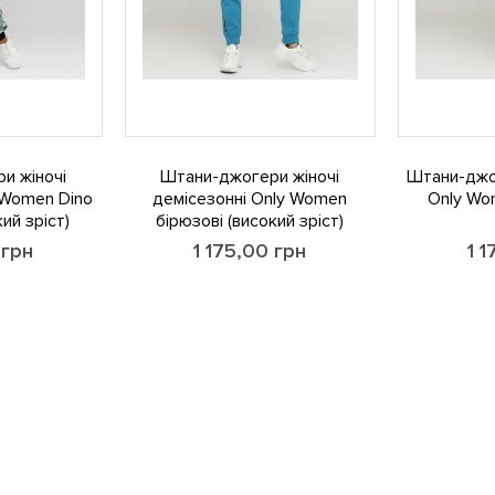
и жіночі
Штани-джогери жіночі
Штани-джог
 Women Dino
демісезонні Only Women
Only Wo
ий зріст)
бірюзові (високий зріст)
0
грн
1 175,00
грн
1 