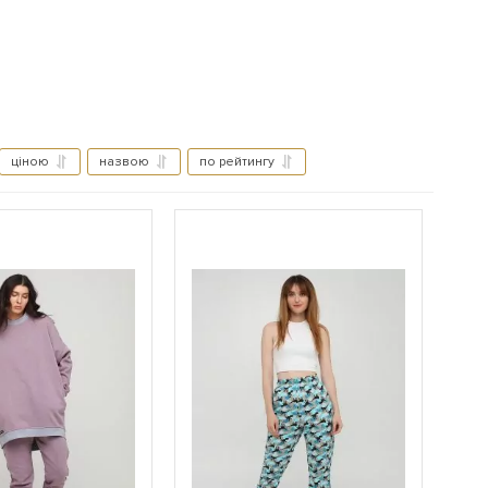
ціною
назвою
по рейтингу