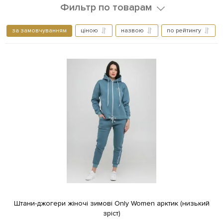
Фильтр по товарам
за замовчуванням
ціною
назвою
по рейтингу
Штани-джогери жіночі зимові Only Women арктик (низький
зріст)