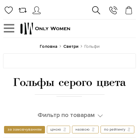
Головна
Светри
Гольфи
Гольфы серого цвета
Фильтр по товарам
за замовчуванням
ціною
назвою
по рейтингу