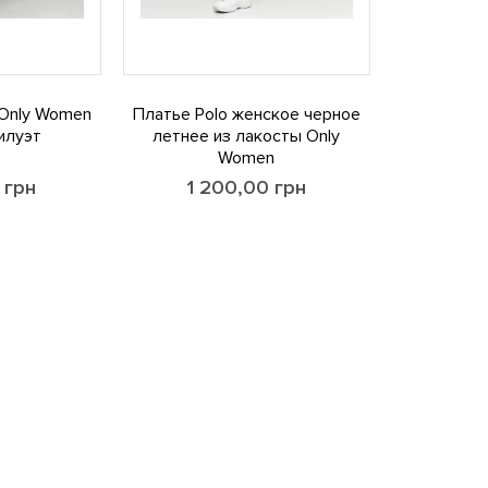
Only Women
Платье Polo женское черное
илуэт
летнее из лакосты Only
Women
0
грн
1 200,00
грн